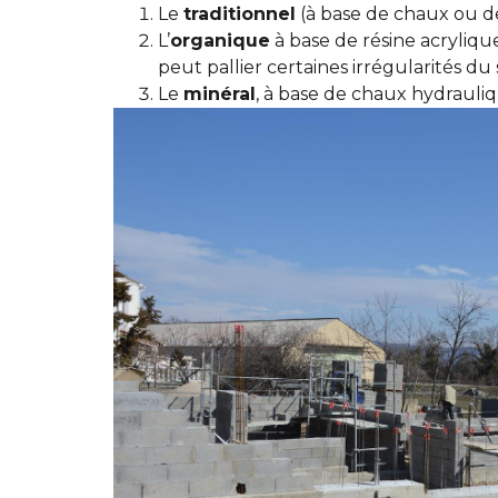
Le
traditionnel
(à base de chaux ou de
L’
organique
à base de résine acryliqu
peut pallier certaines irrégularités d
Le
minéral
, à base de chaux hydrauliq