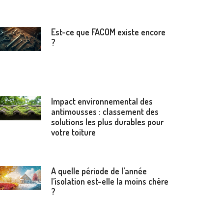
Est-ce que FACOM existe encore
?
Impact environnemental des
antimousses : classement des
solutions les plus durables pour
votre toiture
A quelle période de l’année
l’isolation est-elle la moins chère
?